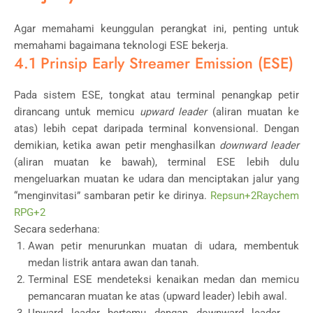
Agar memahami keunggulan perangkat ini, penting untuk
memahami bagaimana teknologi ESE bekerja.
4.1 Prinsip Early Streamer Emission (ESE)
Pada sistem ESE, tongkat atau terminal penangkap petir
dirancang untuk memicu
upward leader
(aliran muatan ke
atas) lebih cepat daripada terminal konvensional. Dengan
demikian, ketika awan petir menghasilkan
downward leader
(aliran muatan ke bawah), terminal ESE lebih dulu
mengeluarkan muatan ke udara dan menciptakan jalur yang
“menginvitasi” sambaran petir ke dirinya.
Repsun
+2
Raychem
RPG
+2
Secara sederhana:
Awan petir menurunkan muatan di udara, membentuk
medan listrik antara awan dan tanah.
Terminal ESE mendeteksi kenaikan medan dan memicu
pemancaran muatan ke atas (upward leader) lebih awal.
Upward leader bertemu dengan downward leader →