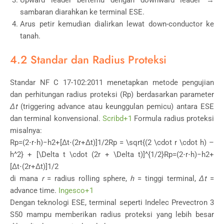
sambaran diarahkan ke terminal ESE.
Arus petir kemudian dialirkan lewat down-conductor ke
tanah.
4.2 Standar dan Radius Proteksi
Standar NF C 17-102:2011 menetapkan metode pengujian
dan perhitungan radius proteksi (Rp) berdasarkan parameter
Δt
(triggering advance atau keunggulan pemicu) antara ESE
dan terminal konvensional.
Scribd
+1
Formula radius proteksi
misalnya:
Rp=(2⋅r⋅h)−h2+[Δt⋅(2r+Δt)]1/2Rp = \sqrt{(2 \cdot r \cdot h) –
h^2} + [\Delta t \cdot (2r + \Delta t)]^{1/2}
Rp
=
(
2
⋅
r
⋅
h
)
−
h
2
+
[
Δ
t
⋅
(
2
r
+
Δ
t
)
]
1/2
di mana
r
= radius rolling sphere,
h
= tinggi terminal,
Δt
=
advance time.
Ingesco
+1
Dengan teknologi ESE, terminal seperti Indelec Prevectron 3
S50 mampu memberikan radius proteksi yang lebih besar