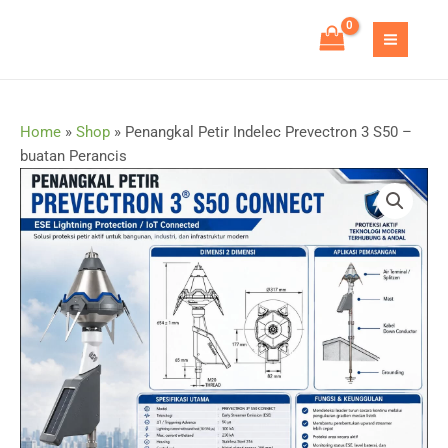
Skip
to
MAIN
content
MEN
Home
»
Shop
»
Penangkal Petir Indelec Prevectron 3 S50 –
buatan Perancis