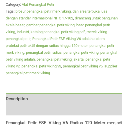
Category:
Alat Penangkal Petir
Tags:
brosur penangkal petir merk viking
,
dan area terbuka luas
dengan standar internasional NF C 17-102
,
dirancang untuk bangunan
skala besar
,
gambar penangkal petir viking
,
head penangkal petir
viking
,
industri
,
katalog penangkal petir viking pdf
,
merek viking
penangkal petir
,
Penangkal Petir ESE Viking V6 adalah sistem
proteksi petir aktif dengan radius hingga 120 meter
,
penangkal petir
merk viking
,
penangkal petir radius
,
penangkal petir viking
,
penangkal
petir viking adalah
,
penangkal petir viking jakarta
,
penangkal petir
viking v2
,
penangkal petir viking v3
,
penangkal petir viking v6
,
supplier
penangkal petir merk viking
Description
Reviews (0)
Penangkal Petir ESE Viking V6 Radius 120 Meter
menjadi