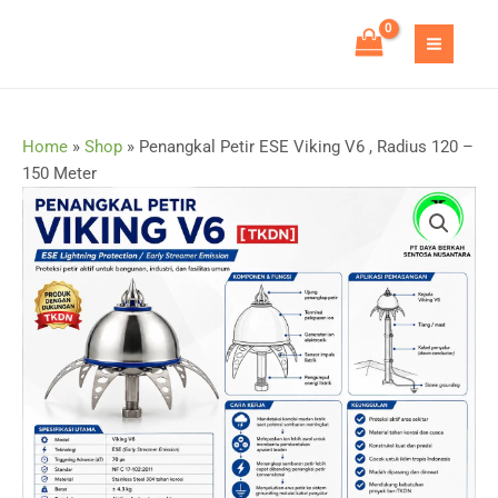
Skip
to
MAIN
content
MEN
Home
»
Shop
»
Penangkal Petir ESE Viking V6 , Radius 120 –
150 Meter