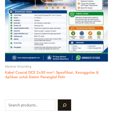
Material Grounding
Kabel Coaxial DCE 2×50 mm²: Spesifikasi, Keunggulan &
Aplikasi untuk Sistem Penangkal Petir
S
e