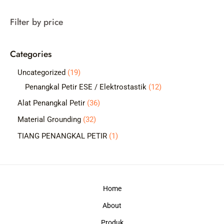
a
Filter by price
r
c
Categories
h
1
Uncategorized
19
9
1
Penangkal Petir ESE / Elektrostastik
12
p
2
3
Alat Penangkal Petir
36
r
p
6
3
Material Grounding
32
o
r
p
2
1
TIANG PENANGKAL PETIR
1
d
o
r
p
p
u
d
o
r
r
c
u
d
o
o
t
c
Home
u
d
d
s
t
c
About
u
u
s
t
c
c
Produk