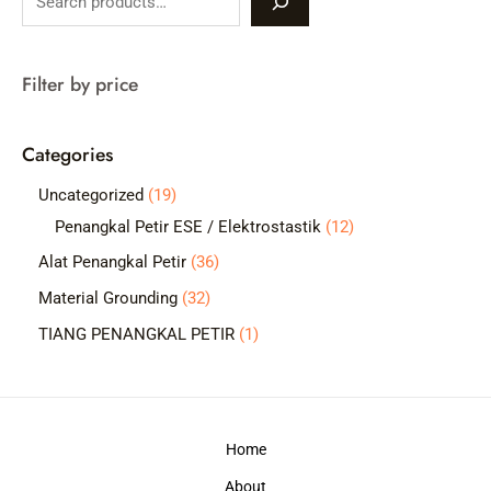
e
a
Filter by price
r
c
Categories
h
1
Uncategorized
19
9
1
Penangkal Petir ESE / Elektrostastik
12
p
2
3
Alat Penangkal Petir
36
r
p
6
3
Material Grounding
32
o
r
p
2
1
TIANG PENANGKAL PETIR
1
d
o
r
p
p
u
d
o
r
r
c
u
d
o
o
t
c
Home
u
d
d
s
t
c
About
u