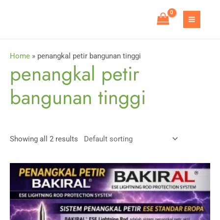
Skip
to
MAIN
content
MEN
Home
»
penangkal petir bangunan tinggi
penangkal petir
bangunan tinggi
Showing all 2 results