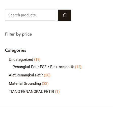
S
e
a
Filter by price
r
c
Categories
h
1
Uncategorized
19
9
1
Penangkal Petir ESE / Elektrostastik
12
p
2
3
Alat Penangkal Petir
36
r
p
6
3
Material Grounding
32
o
r
p
2
1
TIANG PENANGKAL PETIR
1
d
o
r
p
p
u
d
o
r
r
c
u
d
o