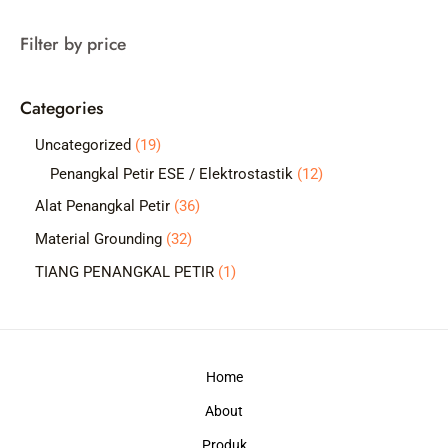
a
Filter by price
r
c
Categories
h
1
Uncategorized
19
9
1
Penangkal Petir ESE / Elektrostastik
12
p
2
3
Alat Penangkal Petir
36
r
p
6
3
Material Grounding
32
o
r
p
2
1
TIANG PENANGKAL PETIR
1
d
o
r
p
p
u
d
o
r
r
c
u
d
o
o
t
c
Home
u
d
d
s
t
c
About
u
u
s
t
c
c
Produk