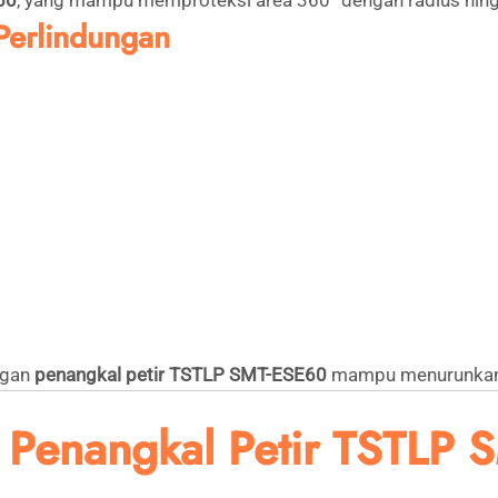
60
, yang mampu memproteksi area 360° dengan radius hingg
Perlindungan
ngan
penangkal petir TSTLP SMT-ESE60
mampu menurunkan ke
 Penangkal Petir TSTLP