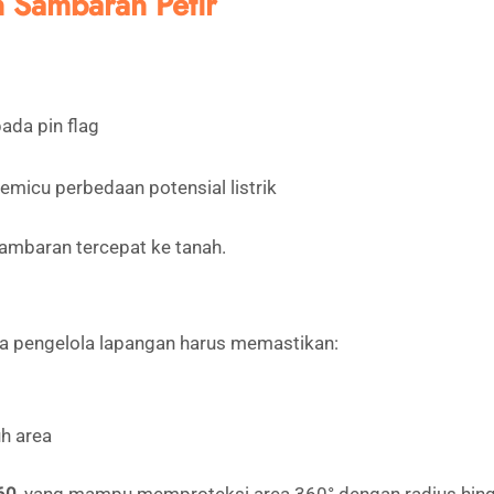
 Sambaran Petir
ada pin flag
emicu perbedaan potensial listrik
sambaran tercepat ke tanah.
gga pengelola lapangan harus memastikan:
h area