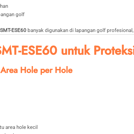
ahan
pangan golf
P SMT-ESE60
banyak digunakan di lapangan golf profesional, 
MT-ESE60 untuk Proteks
k Area Hole per Hole
u area hole kecil