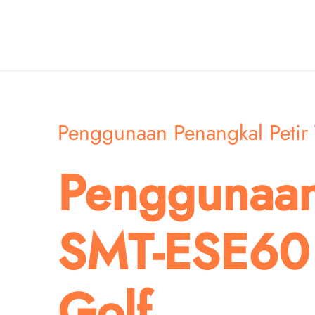
Skip
to
content
Penggunaan Penangkal Petir
Penggunaan
SMT-ESE60 
Golf