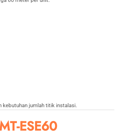
a 60 meter per unit.
butuhan jumlah titik instalasi.
 SMT-ESE60