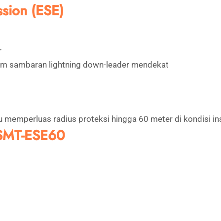
ssion (ESE)
r
lum sambaran lightning down-leader mendekat
 memperluas radius proteksi hingga 60 meter di kondisi ins
 SMT-ESE60