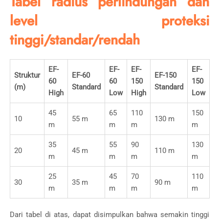
Tabel radius perlindungan dan
level proteksi
tinggi/standar/rendah
EF-
EF-
EF-
EF-
Struktur
EF-60
EF-150
60
60
150
150
(m)
Standard
Standard
High
Low
High
Low
45
65
110
150
10
55 m
130 m
m
m
m
m
35
55
90
130
20
45 m
110 m
m
m
m
m
25
45
70
110
30
35 m
90 m
m
m
m
m
Dari tabel di atas, dapat disimpulkan bahwa semakin tinggi