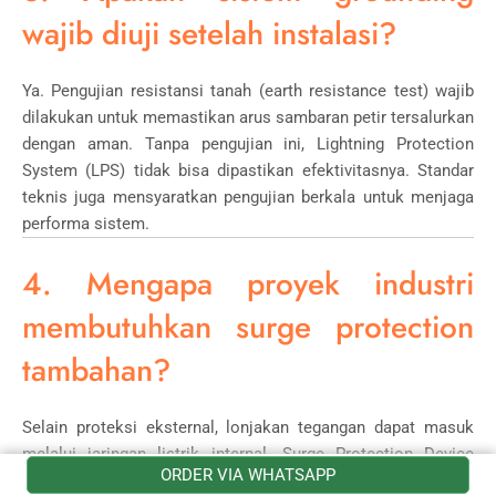
wajib diuji setelah instalasi?
Ya. Pengujian resistansi tanah (earth resistance test) wajib
dilakukan untuk memastikan arus sambaran petir tersalurkan
dengan aman. Tanpa pengujian ini, Lightning Protection
System (LPS) tidak bisa dipastikan efektivitasnya. Standar
teknis juga mensyaratkan pengujian berkala untuk menjaga
performa sistem.
4. Mengapa proyek industri
membutuhkan surge protection
tambahan?
Selain proteksi eksternal, lonjakan tegangan dapat masuk
melalui jaringan listrik internal. Surge Protection Device
ORDER VIA WHATSAPP
(SPD) melindungi panel, mesin produksi, dan perangkat